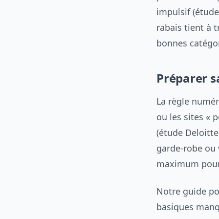
impulsif (étud
rabais tient à t
bonnes catégo
Préparer sa
La règle numéro
ou les sites « 
(étude Deloitte
garde-robe ou 
maximum pour
Notre guide p
basiques manq