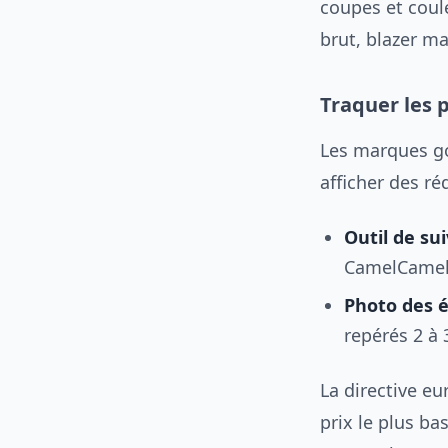
coupes et coule
brut, blazer ma
Traquer les p
Les marques go
afficher des ré
Outil de sui
CamelCamelC
Photo des é
repérés 2 à 
La directive e
prix le plus ba