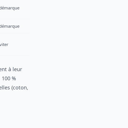
 démarque
 démarque
viter
ent à leur
s 100 %
elles (coton,