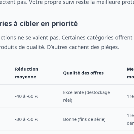
ectent pas. Votre propre suivi reste la meilleure prot
ies à cibler en priorité
ctions ne se valent pas. Certaines catégories offrent
roduits de qualité. D’autres cachent des pièges.
Réduction
Mei
Qualité des offres
moyenne
mo
Excellente (destockage
-40 à -60 %
1r
réel)
1re
-30 à -50 %
Bonne (fins de série)
dé