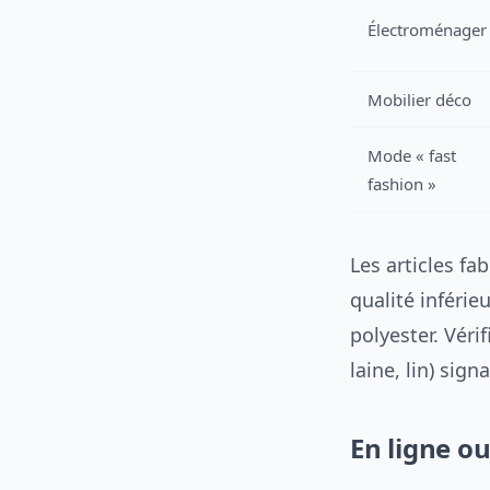
Électroménager
Mobilier déco
Mode « fast
fashion »
Les articles fa
qualité inférie
polyester. Véri
laine, lin) sign
En ligne o