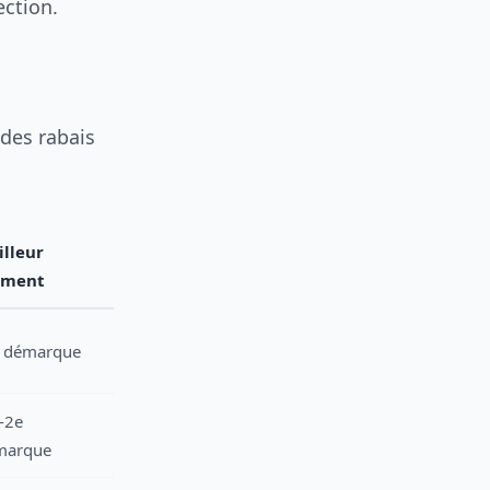
ection.
 des rabais
lleur
ment
e démarque
-2e
marque