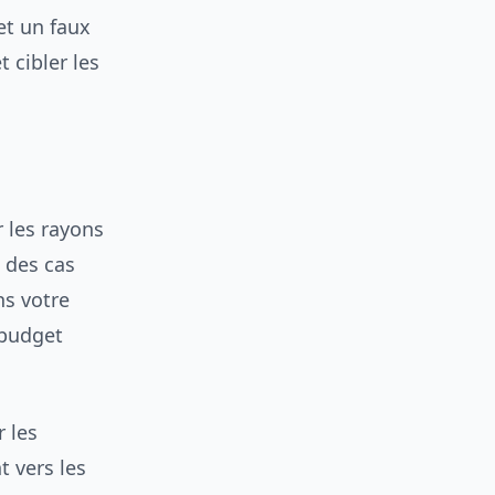
et un faux
t cibler les
r les rayons
% des cas
ns votre
 budget
r les
t vers les