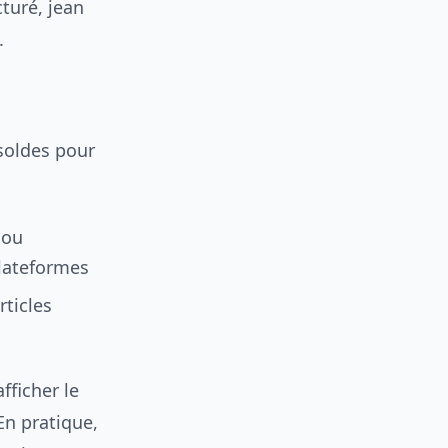
turé, jean
.
soldes pour
 ou
plateformes
rticles
fficher le
En pratique,