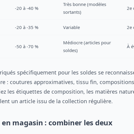
Très bonne (modèles
-20 à -40 %
2e
sortants)
-20 à -35 %
Variable
2e
Médiocre (articles pour
-50 à -70 %
À é
soldes)
briqués spécifiquement pour les soldes se reconnaiss
ure : coutures approximatives, tissu fin, composition
fiez les étiquettes de composition, les matières natur
alent un article issu de la collection régulière.
u en magasin : combiner les deux