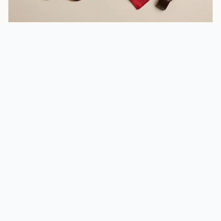
MODE & TENDANCES
Accessoires mode tendance 2026 : types,
matières, style
Accessoires mode tendance 2026 : types, matières,
associations et conseils de style par morphologie et
occasion. La sélection qui transforme un look.
Ambrosian New Market
Ambrosian New Market, votre guide shopping et
lifestyle. Conseils mode, beaute, decoration interieure et
bons plans e-commerce pour consommateurs avertis.