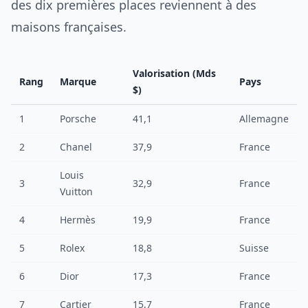
des dix premières places reviennent à des
maisons françaises.
Valorisation (Mds
Rang
Marque
Pays
$)
1
Porsche
41,1
Allemagne
2
Chanel
37,9
France
Louis
3
32,9
France
Vuitton
4
Hermès
19,9
France
5
Rolex
18,8
Suisse
6
Dior
17,3
France
7
Cartier
15,7
France