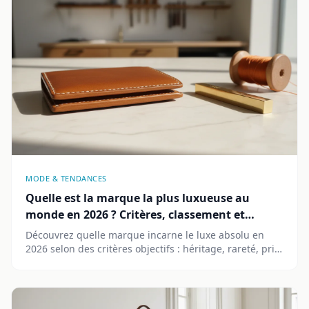
MODE & TENDANCES
Quelle est la marque la plus luxueuse au
monde en 2026 ? Critères, classement et
alternatives
Découvrez quelle marque incarne le luxe absolu en
2026 selon des critères objectifs : héritage, rareté, prix
et influence. Classement, exemples et alternatives.